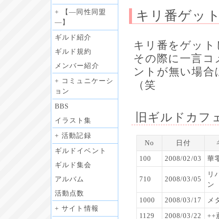
+ 【―同性同盟
キリ番ゲッ
―】
ギルド紹介
キリ番をゲット
ギルド規約
その際に一言コ
メンバー紹介
ントが無い場合
+ コミュニケーシ
（笑
ョン
BBS
旧ギルドカフ
イラスト集
+ 活動記録
No
日付
ギルドイベント
100
2008/02/03
華
ギルド集会
リ
アルバム
710
2008/03/05
ン
活動点数
1000
2008/03/17
メ
+ サイト情報
1129
2008/03/22
++