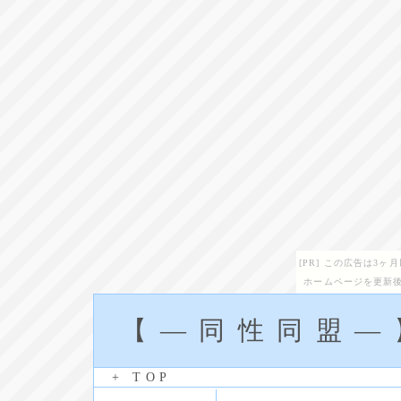
[PR] この広告は3
ホームページを更新後
【―同性同盟―
+ TOP