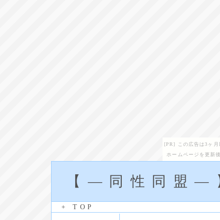
[PR] この広告は3
ホームページを更新後
【―同性同盟―
+ TOP