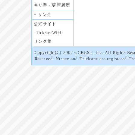
キリ番・更新履歴
+ リンク
公式サイト
TricksterWiki
リンク集
Copyright(C) 2007 GCREST, Inc. All Rights Rese
Reserved. Ntreev and Trickster are registered Tr