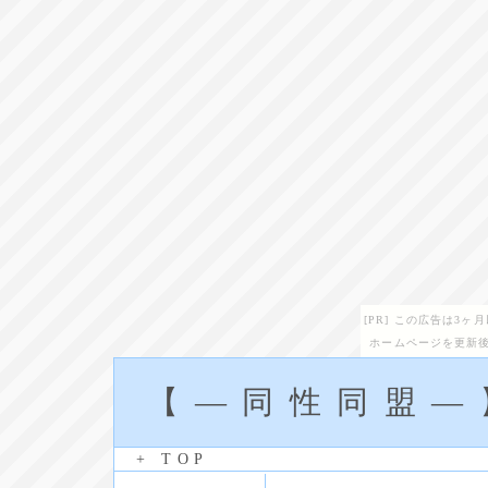
[PR] この広告は3
ホームページを更新後
【―同性同盟―
+ TOP