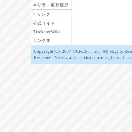
キリ番・更新履歴
+ リンク
公式サイト
TricksterWiki
リンク集
Copyright(C) 2007 GCREST, Inc. All Rights Rese
Reserved. Ntreev and Trickster are registered Tr