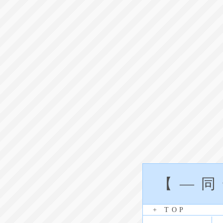
【―
+ TOP