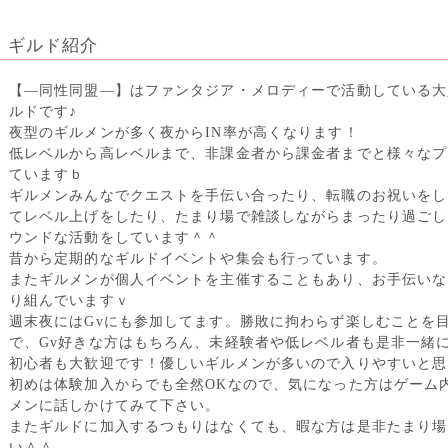
ギルド紹介
【―同性同盟―】はファンタジア・メロディーで活動している大
ルドです♪
夜型のギルメンが多く夜からIN率が高くなります！
低レベルから高レベルまで、非課金者から課金者までと様々なプ
ていますｂ
ギルメンみんなでクエストを手伝い合ったり、転職のお祝いをし
てレベル上げをしたり、たまり場で雑談しながらまったり過ごし
ウンドな活動をしています＾＾
昔から定期的なギルドイベントや集会も行っています。
またギルメンが個人イベントを主催することもあり、お手伝いな
り組んでいますｖ
週末夜にはGvにも参加してます。勝敗に拘わらず楽しむことを
で、Gv好きな方はもちろん、未経験者や低レベル者も是非一緒
初心者も大歓迎です！優しいギルメンが多いので入りやすいと思
初めは体験加入からでも全然OKなので、気になった方はゲーム
メンに話しかけてみて下さい。
またギルドに加入するつもりはなくても、暇な方は是非たまり場
い＾＾