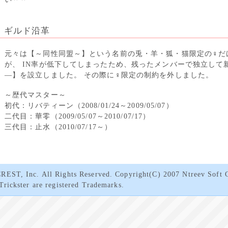
ギルド沿革
元々は【～同性同盟～】という名前の兎・羊・狐・猫限定の♀だ
が、 IN率が低下してしまったため、残ったメンバーで独立して
―】を設立しました。 その際に♀限定の制約を外しました。
～歴代マスター～
初代：リバティーン（2008/01/24～2009/05/07）
二代目：華零（2009/05/07～2010/07/17）
三代目：止水（2010/07/17～）
EST, Inc. All Rights Reserved. Copyright(C) 2007 Ntreev Soft C
Trickster are registered Trademarks.