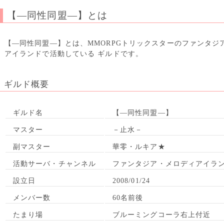
【―同性同盟―】とは
【―同性同盟―】とは、MMORPGトリックスターのファンタジ
アイランドで活動している ギルドです。
ギルド概要
ギルド名
【―同性同盟―】
マスター
－止水－
副マスター
華零・ルキア★
活動サーバ・チャンネル
ファンタジア・メロディアイラ
設立日
2008/01/24
メンバー数
60名前後
たまり場
ブルーミングコーラ右上付近