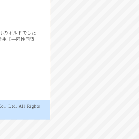
けのギルドでした
新生【―同性同盟
o., Ltd. All Rights